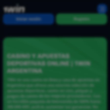
Iniciar sesión
Registro
CASINO Y APUESTAS
DEPORTIVAS ONLINE | 1WIN
ARGENTINA
1Win es una casino en línea y casa de apuestas en
Argentina que ofrece una enorme selección de
apuestas deportivas, casino en vivo, póquer y
juegos de casino de los mejores proveedores. Con
un increíble paquete de bienvenida de 500% hasta
390.000 ARS, podrás aumentar tus ganancias. No