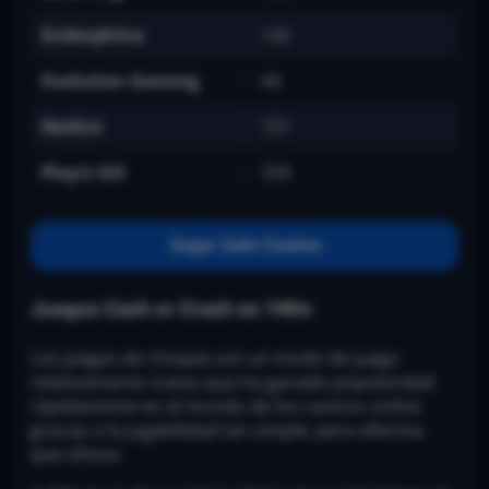
Endorphina
142
Evolution Gaming
44
NetEnt
151
Play’n GO
339
Jugar 1win Casino
Juegos Cash or Crash en 1Win
Los juegos de choque son un modo de juego
relativamente nuevo que ha ganado popularidad
rápidamente en el mundo de los casinos online
gracias a la jugabilidad tan simple, pero efectiva
que ofrece.