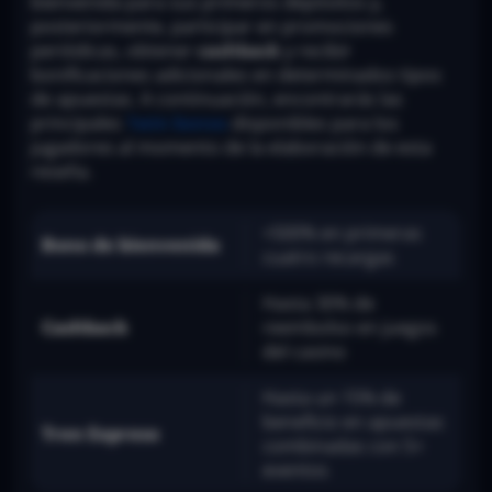
bienvenida para sus primeros depósitos y,
posteriormente, participar en promociones
periódicas, obtener
cashback
y recibir
bonificaciones adicionales en determinados tipos
de apuestas. A continuación, encontrarás las
principales
1win bonos
disponibles para los
jugadores al momento de la elaboración de esta
reseña.
+500% en primeras
Bono de bienvenida
cuatro recargas
Hasta 30% de
Cashback
reembolso en juegos
del casino
Hasta un 15% de
beneficio en apuestas
Tren Expreso
combinadas con 5+
eventos