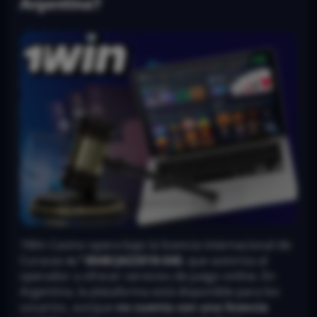
Argentina?
1Win Casino opera bajo la licencia internacional de
Curazao
n.º 8048/JAZ2018-040
, que autoriza al
operador a ofrecer servicios de juego online. En
Argentina, la plataforma está disponible para los
usuarios, aunque
no cuenta con una licencia