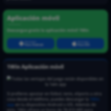
Aplicación móvil
Descargue gratis la aplicación móvil 1Win
Descargar
Descargar
Para Android
Para iOS
1Win Aplicación móvil
Si prefieres apostar en fútbol, tenis, eSports u otra
cosa desde el teléfono, puedes descargar la
1Win
app
en tu dispositivo Android o iOS. Además de
esto, 1Win ofrece un bono de 78.410 ARS para