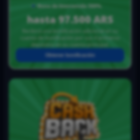
Bono de bienvenida 500%.
hasta 97.500 ARS
Recibirá una bonificación adicional en su
cuenta de bonificación por sus 4 primeros
depósitos en su cuenta principal.
Obtener bonificación