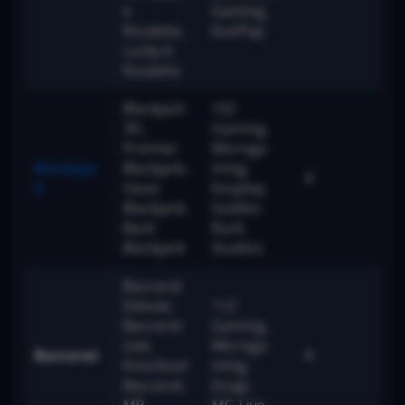
e
Gaming,
Roulette,
EvoPlay
Lucky 6
Roulette
Blackjack
1X2
3D,
Gaming,
Premier
Microga
Blackjac
Blackjack,
ming,
4
k
Oasis
Evoplay,
Blackjack,
Golden
Back
Rock
Blackjack
Studios
Baccarat
Deluxe,
1×2
Baccarat
Gaming,
Live,
Microga
Baccarat
4
Knockout
ming,
Baccarat,
Ezugi,