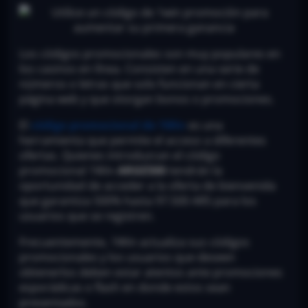
Los códigos promocionales son muy populares en
los casinos en línea. Consisten en una serie de
números o letras que solo funcionan en cierta
página web y que otorgan bonos o promociones.
El
código promocional de 1Win
es una
herramienta que permite el acceso a diferentes
ofertas. Quienes introduzcan el código
promocional 1Win
ARGE500
tendrán la
oportunidad de acceder a la oferta de bienvenida
que garantiza 500% hasta 97.500 ARS para los
usuarios que se registren.
Frecuentemente, 1Win actualiza sus códigos
promocionales y los usuarios que deseen
obtenerlos deben estar atentos ante promociones
esporádicas o flash en donde estos sean
presentados.