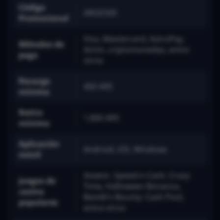
Código
ARGE500
Promocional
Visa, Mastercard, AstroPay,
Métodos de
Airtm, criptomonedas, entre
pago
otros
Recarga
400 ARS
mínima
Retiro
1.800 ARS
mínimo
Aplicación
Android, iOS, Windows
móvil
Aviator, Speed-n-Cash, Crazy
Juegos de
Time, Halloween Bonanza,
casino
Bandit’s Bounty: Cash Pool,
populares
entre otros