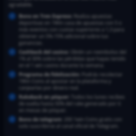
agradable.
Bono en Tren Expreso:
Realiza apuestas
deportivas en 1Win casa de apuestas con 5 o
más eventos con cuotas superiores a 1,3 para
obtener un 5%-15% adicional sobre tus
ganancias.
Cashback del casino:
Obtén un reembolso del
1% al 30% sobre las pérdidas que hayas tenido
en el 1 win casino durante la semana.
Programa de fidelización:
Podrás recolectar
1Win Coins al apostar en la plataforma y
canjearlas por dinero real.
Rakeback en póquer:
Todos los lunes recibes
de vuelta hasta 50% del rake generado por ti
en mesas de póquer.
Bono de telegram
: 200 1win Coins gratis con
solo suscribirse al canal oficial de Telegram.