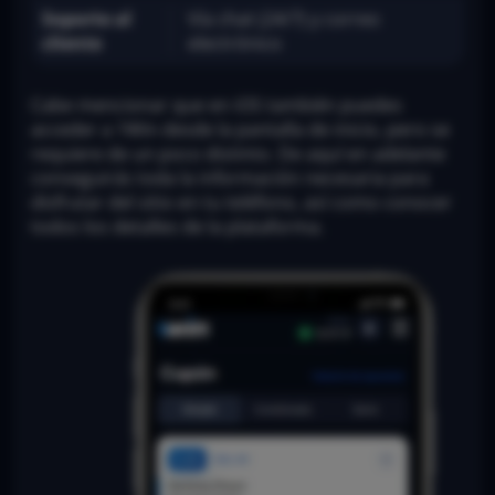
Soporte al
Vía chat (24/7) y correo
cliente
electrónico
Cabe mencionar que en iOS también puedes
acceder a 1Win desde la pantalla de inicio, pero se
requiere de un poco distinto. De aquí en adelante
conseguirás toda la información necesaria para
disfrutar del sitio en tu teléfono, así como conocer
todos los detalles de la plataforma.