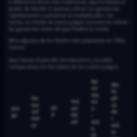
A diferencia de un slot tradicional, aquí tú tienes el
poder de decidir si quieres retirar tus ganancias
rápidamente o aumentar el multiplicador. De
hecho, tu misión en estos juegos consiste en retirar
las ganancias antes de que finalice la ronda.
Mira algunos de los títulos más populares en 1Win
Casino:
Aquí tienes el párrafo introductorio y la tabla
comparativa con los datos de los cuatro juegos:
Ap
Mu
ue
lti
sta
De
pli
Vol
mí
sar
ca
Jue
RT
ati
n.
rol
do
go
P
lid
–
lad
r
ad
má
or
má
x.
xi
(A