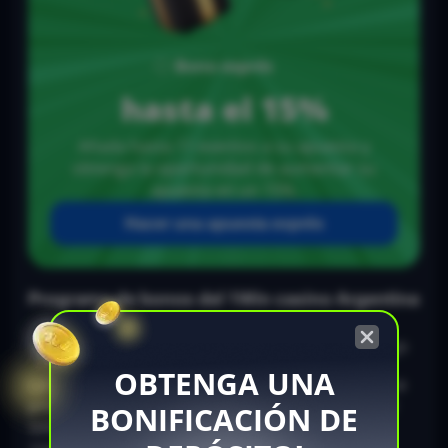
Bono exprés
hasta el 15%
Añada hasta 11 eventos a su apuesta y
obtenga la oportunidad de aumentar su
apuesta en un 15%.
Hacer una apuesta exprés
Programa de bonos del 1Win casino Argentina
OBTENGA UNA
La bonificación principal está encabezada por una
promoción de bienvenida que regala un total del
BONIFICACIÓN DE
500% en sus primeros cuatro depósitos: 200%,